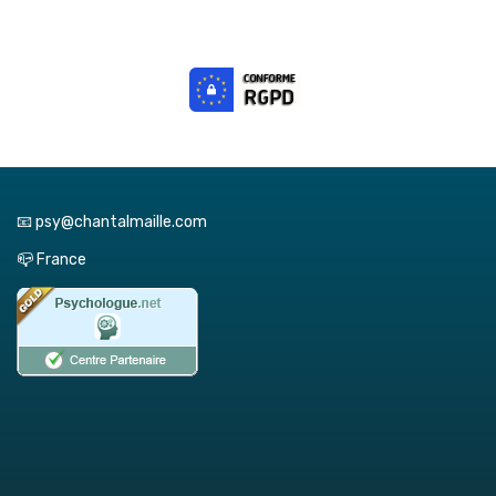
📧 psy@chantalmaille.com
📪 France