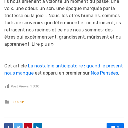
ils nous amènent à volonté un moment du passé: une
voix, une odeur, un son, une époque marquée par la
tristesse ou la joie … Nous, les êtres humains, sommes
faits de souvenirs qui déterminent et construisent, ils
retracent nos racines et ce que nous sommes: des
êtres qui expérimentent, grandissent, mûrissent et qui
apprennent.
Lire plus »
Cet article
La nostalgie anticipatoire : quand le présent
nous manque
est apparu en premier sur
Nos Pensées
.
Post Views:
1 830
Posted in
LES 3P
0