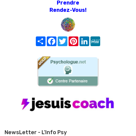
Prendre
Rendez-Vous!
Share
Facebook
Twitter
Pinterest
LinkedIn
MeWe
NewsLetter - L'Info Psy