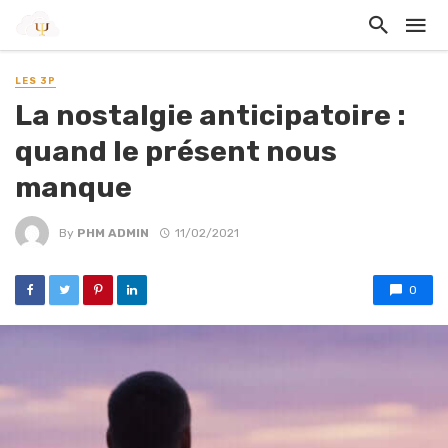
LES 3P
La nostalgie anticipatoire :
quand le présent nous
manque
By
PHM ADMIN
11/02/2021
0