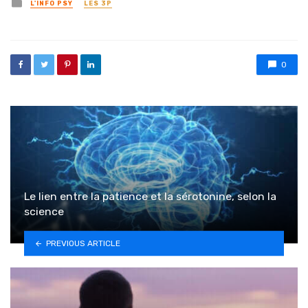
Posted in
L'INFO PSY
LES 3P
0
Le lien entre la patience et la sérotonine, selon la
science
PREVIOUS ARTICLE