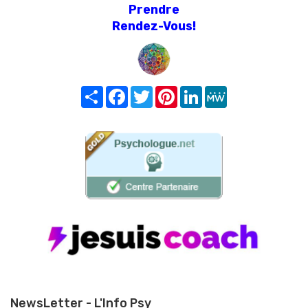
Prendre
Rendez-Vous!
Share
Facebook
Twitter
Pinterest
LinkedIn
MeWe
NewsLetter - L'Info Psy