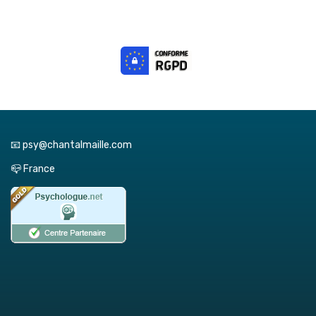
📧 psy@chantalmaille.com
📪 France