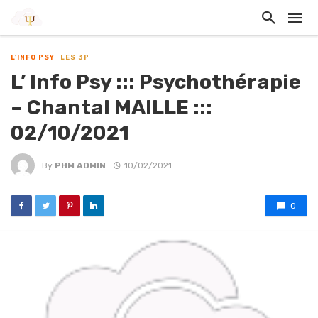
L'INFO PSY
LES 3P
L’ Info Psy ::: Psychothérapie
– Chantal MAILLE :::
02/10/2021
By
PHM ADMIN
10/02/2021
0