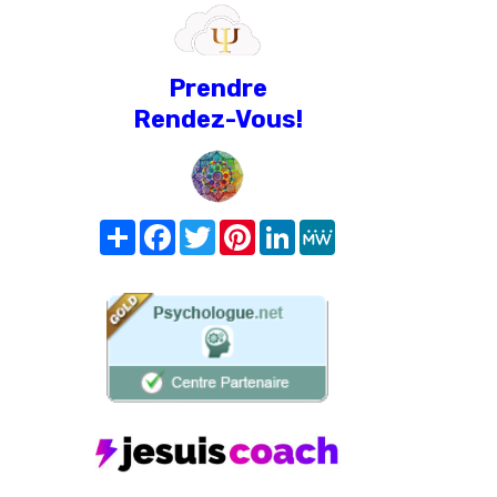
Prendre
Rendez-Vous!
Share
Facebook
Twitter
Pinterest
LinkedIn
MeWe