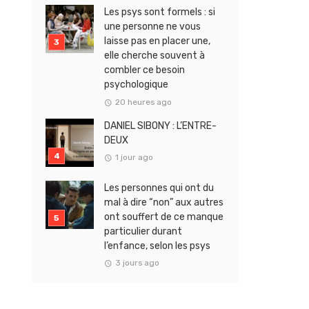
Les psys sont formels : si
une personne ne vous
laisse pas en placer une,
elle cherche souvent à
combler ce besoin
psychologique
20 heures ago
DANIEL SIBONY : L’ENTRE-
DEUX
1 jour ago
Les personnes qui ont du
mal à dire “non” aux autres
ont souffert de ce manque
particulier durant
l’enfance, selon les psys
3 jours ago