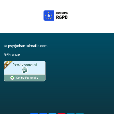
📧 psy@chantalmaille.com
📪 France