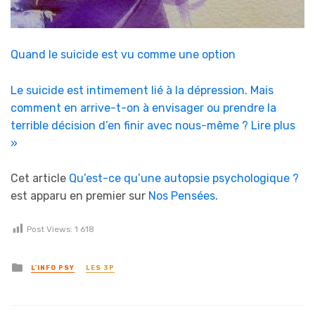
Quand le suicide est vu comme une option
Le suicide est intimement lié à la dépression. Mais
comment en arrive-t-on à envisager ou prendre la
terrible décision d’en finir avec nous-même ?
Lire plus
»
Cet article
Qu’est-ce qu’une autopsie psychologique ?
est apparu en premier sur
Nos Pensées
.
Post Views:
1 618
Posted in
L'INFO PSY
LES 3P