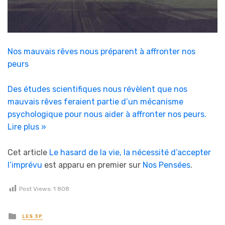
Nos mauvais rêves nous préparent à affronter nos
peurs
Des études scientifiques nous révèlent que nos
mauvais rêves feraient partie d’un mécanisme
psychologique pour nous aider à affronter nos peurs.
Lire plus »
Cet article
Le hasard de la vie, la nécessité d’accepter
l’imprévu
est apparu en premier sur
Nos Pensées
.
Post Views:
1 808
Posted in
LES 3P