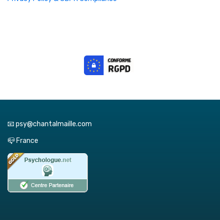
📧 psy@chantalmaille.com
📪 France