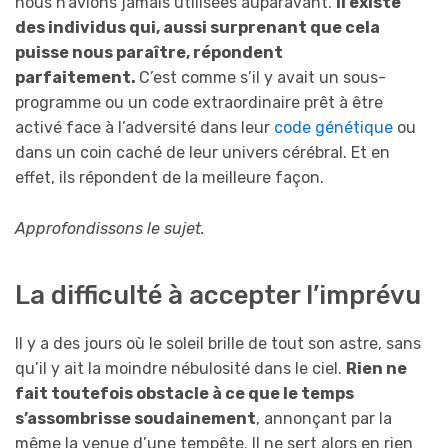
nous n’avions jamais utilisées auparavant.
Il
existe
des individus
qui, aussi
surprenant
que cela
puisse nous paraître,
réponden
t
parfaitement.
C’est comme s’il y avait un sous-
programme ou un code extraordinaire prêt à être
activé face à l’adversité dans leur
code génétique
ou
dans un coin caché de leur univers cérébral. Et en
effet, ils répondent de la meilleure façon.
Ap
profond
issons le sujet
.
La difficulté à accepter l’imprévu
Il y a des jours où le soleil brille de tout son astre, sans
qu’il y ait la moindre nébulosité dans le ciel.
R
ien n
e
fait toutefois obstacle à ce que le temps
s’assombrisse soudainement
, annonçant par la
même la venue d’une tempête. Il ne sert alors en rien