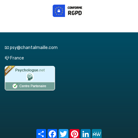
📧 psy@chantalmaille.com
📪 France
Share
Facebook
Twitter
Pinterest
LinkedIn
MeWe