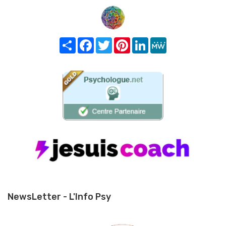
Share
Facebook
Twitter
Pinterest
LinkedIn
MeWe
NewsLetter - L'Info Psy