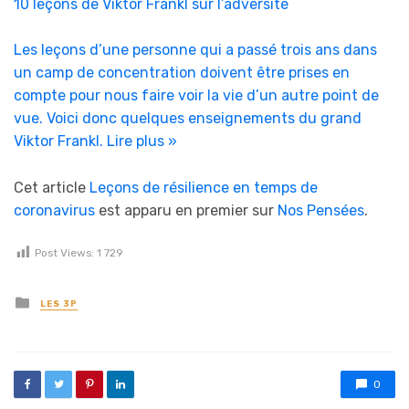
10 leçons de Viktor Frankl sur l’adversité
Les leçons d’une personne qui a passé trois ans dans
un camp de concentration doivent être prises en
compte pour nous faire voir la vie d’un autre point de
vue. Voici donc quelques enseignements du grand
Viktor Frankl.
Lire plus »
Cet article
Leçons de résilience en temps de
coronavirus
est apparu en premier sur
Nos Pensées
.
Post Views:
1 729
Posted in
LES 3P
0