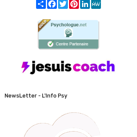
Share
Facebook
Twitter
Pinterest
LinkedIn
MeWe
NewsLetter - L'Info Psy