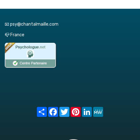
📧 psy@chantalmaille.com
📪 France
Share
Facebook
Twitter
Pinterest
LinkedIn
MeWe