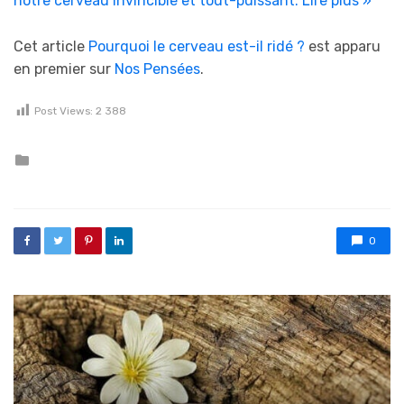
notre cerveau invincible et tout-puissant.
Lire plus »
Cet article
Pourquoi le cerveau est-il ridé ?
est apparu
en premier sur
Nos Pensées
.
Post Views:
2 388
Posted in
0