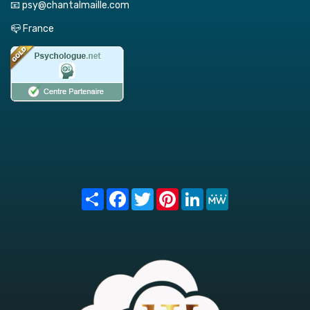
📧 psy@chantalmaille.com
📪 France
Share
Facebook
Twitter
Pinterest
LinkedIn
MeWe