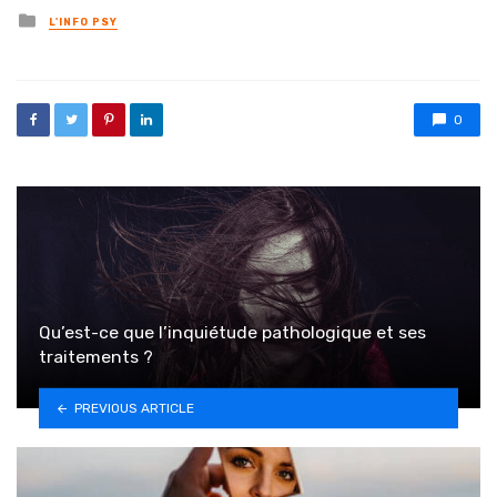
Posted in
L'INFO PSY
0
Qu’est-ce que l’inquiétude pathologique et ses
traitements ?
PREVIOUS ARTICLE