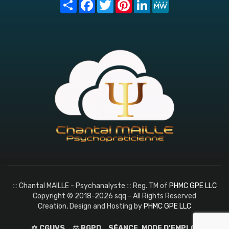
Share
Facebook
Twitter
Pinterest
LinkedIn
MeWe
::: Chantal MAILLE - Psychanalyste ::: Reg. TM of
PHMC GPE LLC
Copyright © 2018-2026 sqq - All Rights Reserved
Creation, Design and Hosting by
PHMC GPE LLC
⚖️ CGUVS
⚖️ RGPD
SÉANCE, MODE D’EMPLOI