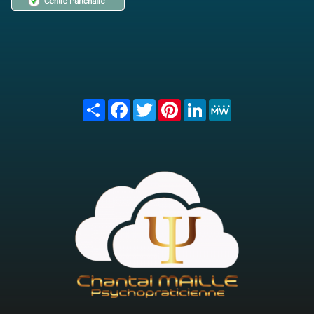
Share
Facebook
Twitter
Pinterest
LinkedIn
MeWe