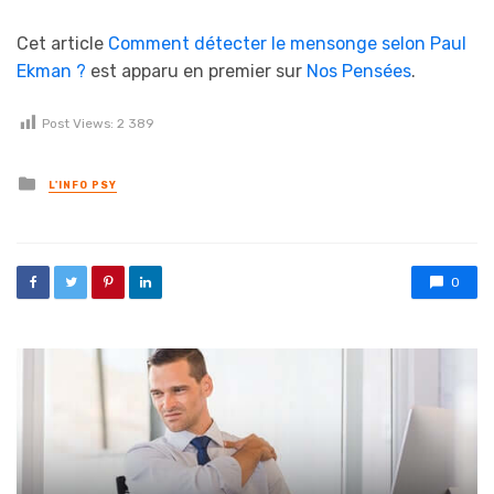
Cet article
Comment détecter le mensonge selon Paul
Ekman ?
est apparu en premier sur
Nos Pensées
.
Post Views:
2 389
Posted in
L'INFO PSY
0