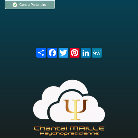
Share
Facebook
Twitter
Pinterest
LinkedIn
MeWe