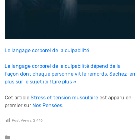
Le langage corporel de la culpabilité
Le langage corporel de la culpabilité dépend de la
façon dont chaque personne vit le remords. Sachez-en
plus sur le sujet ici !
Lire plus »
Cet article
Stress et tension musculaire
est apparu en
premier sur
Nos Pensées
.
Post Views:
2 416
Posted in