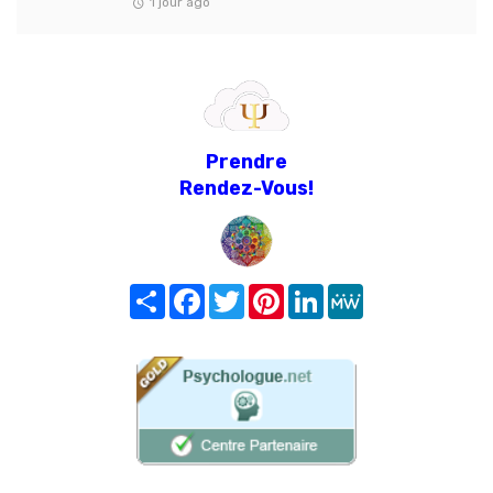
1 jour ago
Prendre
Rendez-Vous!
Share
Facebook
Twitter
Pinterest
LinkedIn
MeWe