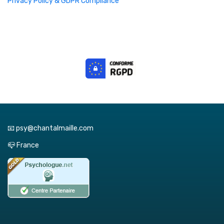
Privacy Policy & GDPR Compliance
📧 psy@chantalmaille.com
📪 France