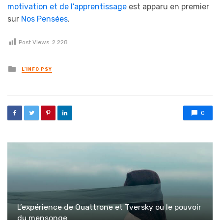
motivation et de l’apprentissage
est apparu en premier
sur
Nos Pensées
.
Post Views:
2 228
Posted in
L'INFO PSY
0
L’expérience de Quattrone et Tversky ou le pouvoir
du mensonge