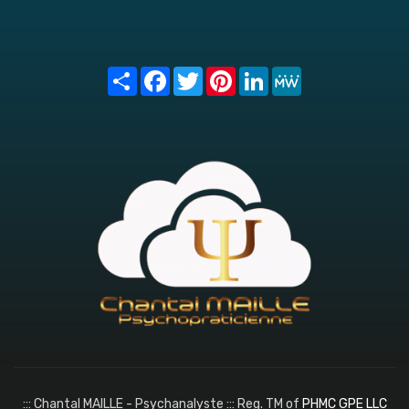
Share
Facebook
Twitter
Pinterest
LinkedIn
MeWe
::: Chantal MAILLE - Psychanalyste ::: Reg. TM of
PHMC GPE LLC