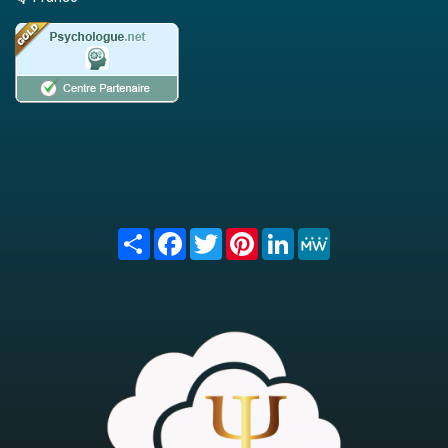
Share
Facebook
Twitter
Pinterest
LinkedIn
MeWe