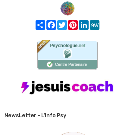
Share
Facebook
Twitter
Pinterest
LinkedIn
MeWe
NewsLetter - L'Info Psy