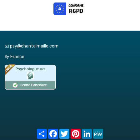
📧 psy@chantalmaille.com
📪 France
Share
Facebook
Twitter
Pinterest
LinkedIn
MeWe