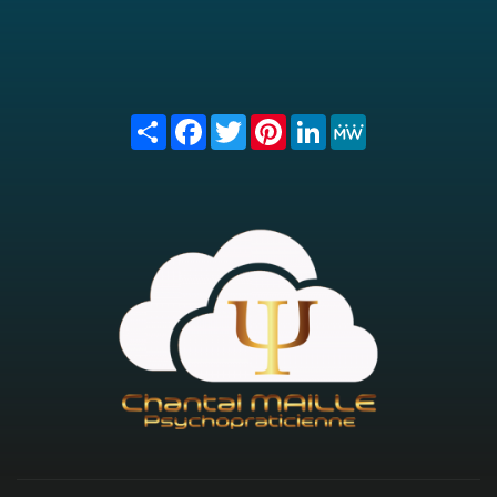
Share
Facebook
Twitter
Pinterest
LinkedIn
MeWe