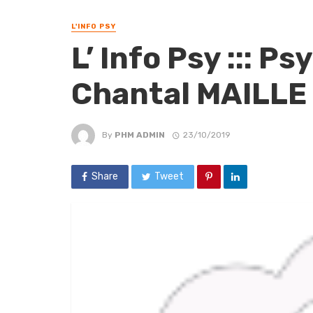
L'INFO PSY
L’ Info Psy ::: P
Chantal MAILLE 
By
PHM ADMIN
23/10/2019
Share
Tweet