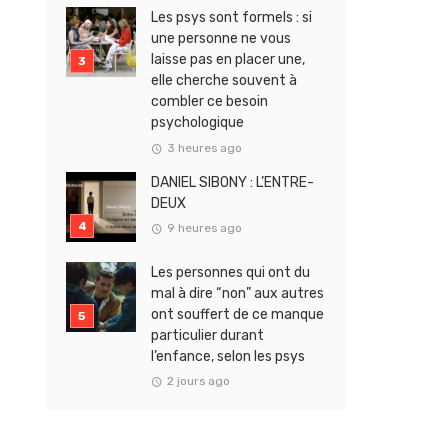
Les psys sont formels : si
une personne ne vous
laisse pas en placer une,
elle cherche souvent à
combler ce besoin
psychologique
3 heures ago
DANIEL SIBONY : L’ENTRE-
DEUX
9 heures ago
Les personnes qui ont du
mal à dire “non” aux autres
ont souffert de ce manque
particulier durant
l’enfance, selon les psys
2 jours ago