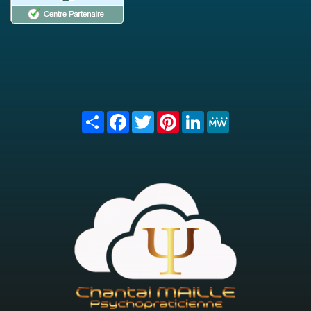
Share
Facebook
Twitter
Pinterest
LinkedIn
MeWe