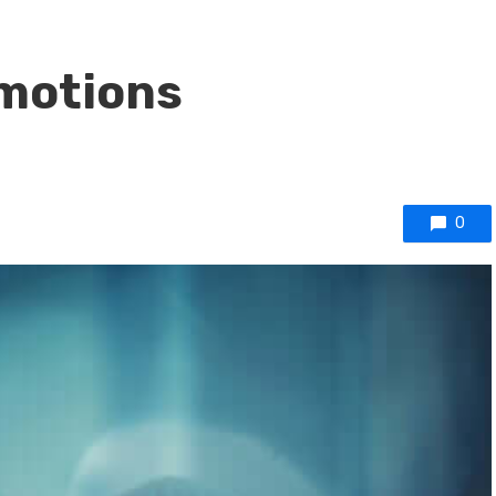
émotions
0