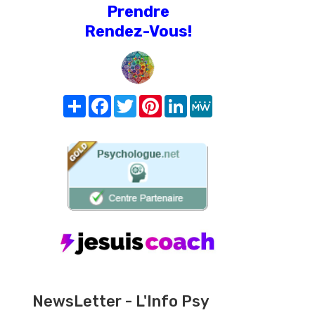
Prendre
Rendez-Vous!
Share
Facebook
Twitter
Pinterest
LinkedIn
MeWe
NewsLetter - L'Info Psy