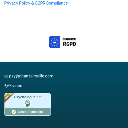
Privacy Policy & GDPR Compliance
📧 psy@chantalmaille.com
📪 France