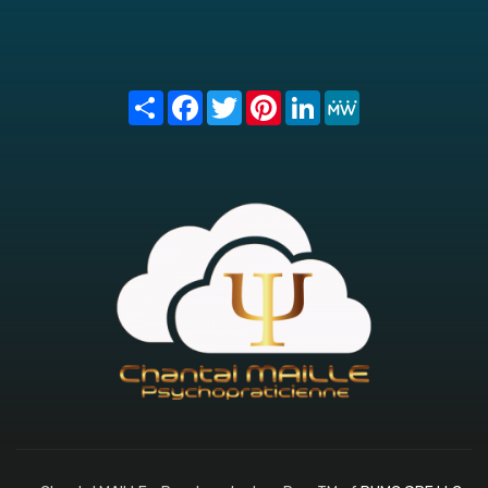
Share
Facebook
Twitter
Pinterest
LinkedIn
MeWe