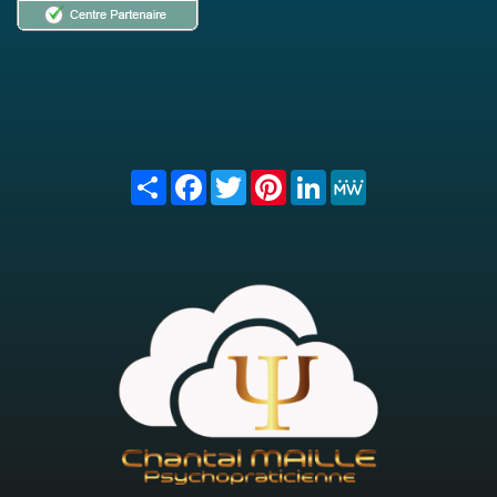
Share
Facebook
Twitter
Pinterest
LinkedIn
MeWe