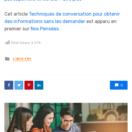
Cet article
Techniques de conversation pour obtenir
des informations sans les demander
est apparu en
premier sur
Nos Pensées
.
Post Views:
2 574
Posted in
L'INFO PSY
0