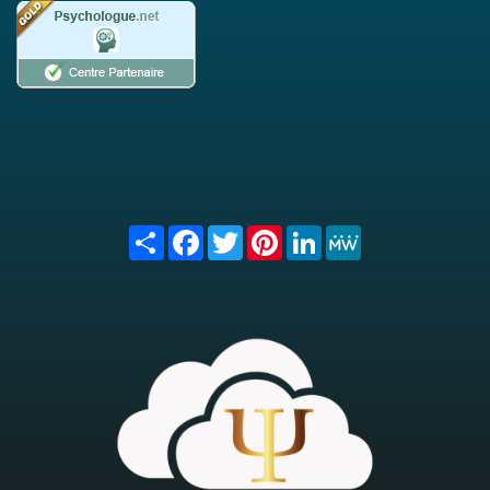
Share
Facebook
Twitter
Pinterest
LinkedIn
MeWe