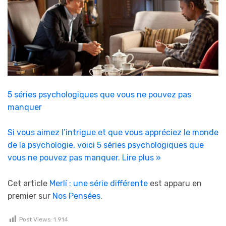
5 séries psychologiques que vous ne pouvez pas
manquer
Si vous aimez l’intrigue et que vous appréciez le monde
de la psychologie, voici 5 séries psychologiques que
vous ne pouvez pas manquer.
Lire plus »
Cet article
Merlí : une série différente
est apparu en
premier sur
Nos Pensées
.
Post Views:
1 914