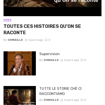
VIDEO
TOUTES CES HISTOIRES QU’ON SE
RACONTE
By
CHMAILLE
6 jours ago
0
Supervision
By
CHMAILLE
6 jours ago
0
TUTTE LE STORIE CHÈ CI
RACCONTIAMO
By
CHMAILLE
6 jours ago
0