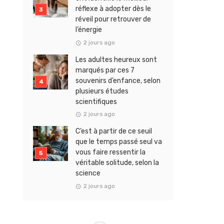
réflexe à adopter dès le
réveil pour retrouver de
l’énergie
2 jours ago
Les adultes heureux sont
marqués par ces 7
souvenirs d’enfance, selon
plusieurs études
scientifiques
2 jours ago
C’est à partir de ce seuil
que le temps passé seul va
vous faire ressentir la
véritable solitude, selon la
science
2 jours ago