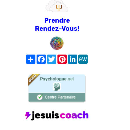
Prendre
Rendez-Vous!
Share
Facebook
Twitter
Pinterest
LinkedIn
MeWe