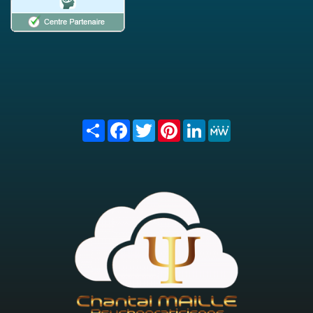
Share
Facebook
Twitter
Pinterest
LinkedIn
MeWe