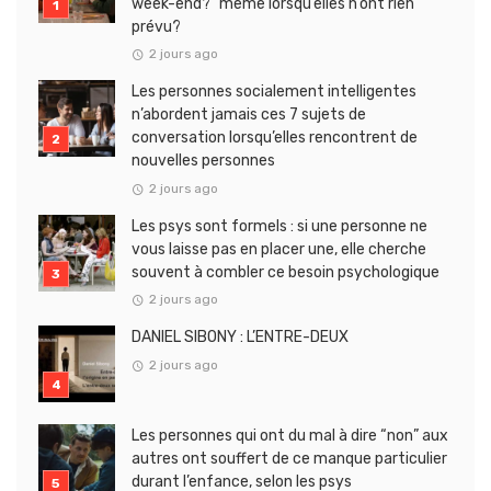
week-end?” même lorsqu’elles n’ont rien
prévu?
2 jours ago
Les personnes socialement intelligentes
n’abordent jamais ces 7 sujets de
conversation lorsqu’elles rencontrent de
nouvelles personnes
2 jours ago
Les psys sont formels : si une personne ne
vous laisse pas en placer une, elle cherche
souvent à combler ce besoin psychologique
2 jours ago
DANIEL SIBONY : L’ENTRE-DEUX
2 jours ago
Les personnes qui ont du mal à dire “non” aux
autres ont souffert de ce manque particulier
durant l’enfance, selon les psys