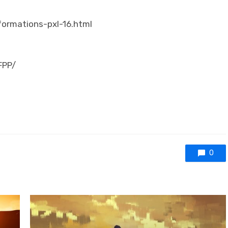
ormations-pxl-16.html
FPP/
0