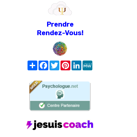
Prendre
Rendez-Vous!
Share
Facebook
Twitter
Pinterest
LinkedIn
MeWe