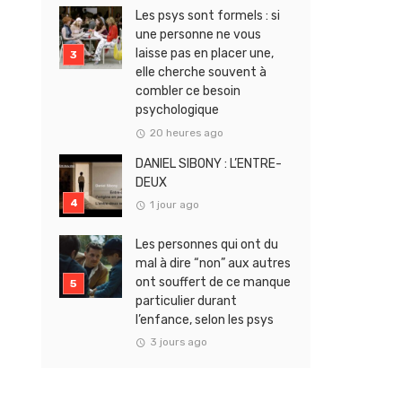
Les psys sont formels : si
une personne ne vous
laisse pas en placer une,
elle cherche souvent à
combler ce besoin
psychologique
20 heures ago
DANIEL SIBONY : L’ENTRE-
DEUX
1 jour ago
Les personnes qui ont du
mal à dire “non” aux autres
ont souffert de ce manque
particulier durant
l’enfance, selon les psys
3 jours ago