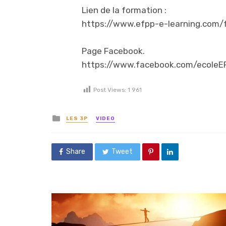
Lien de la formation :
https://www.efpp-e-learning.com/f
Page Facebook.
https://www.facebook.com/ecoleE
Post Views:
1 961
Posted in
LES 3P
VIDEO
Share
Tweet