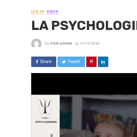
LES 3P
VIDEO
LA PSYCHOLOGI
By
PHM ADMIN
01/11/2018
Share
Tweet