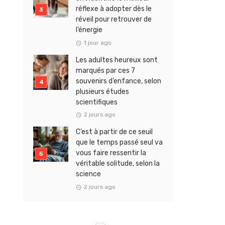
réflexe à adopter dès le
réveil pour retrouver de
l’énergie
1 jour ago
Les adultes heureux sont
marqués par ces 7
souvenirs d’enfance, selon
plusieurs études
scientifiques
2 jours ago
C’est à partir de ce seuil
que le temps passé seul va
vous faire ressentir la
véritable solitude, selon la
science
2 jours ago