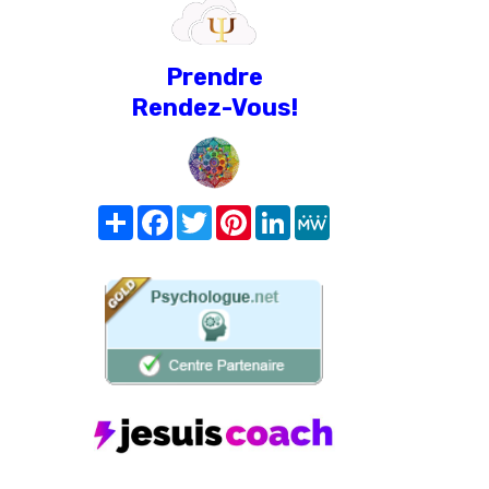
Prendre
Rendez-Vous!
Share
Facebook
Twitter
Pinterest
LinkedIn
MeWe