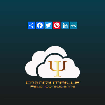
Share
Facebook
Twitter
Pinterest
LinkedIn
MeWe