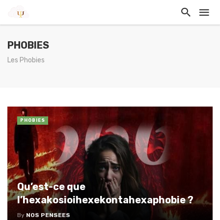
PHOBIES
Les Phobies
PHOBIES
Qu’est-ce que
l’hexakosioihexekontahexaphobie ?
By
NOS PENSEES