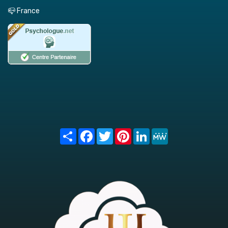
📪 France
Share
Facebook
Twitter
Pinterest
LinkedIn
MeWe