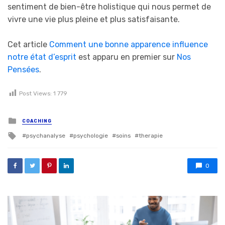
sentiment de bien-être holistique qui nous permet de
vivre une vie plus pleine et plus satisfaisante.
Cet article
Comment une bonne apparence influence
notre état d’esprit
est apparu en premier sur
Nos
Pensées
.
Post Views:
1 779
Posted in
COACHING
Tagged with
psychanalyse
psychologie
soins
therapie
0