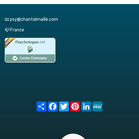
📧 psy@chantalmaille.com
📪 France
Share
Facebook
Twitter
Pinterest
LinkedIn
MeWe