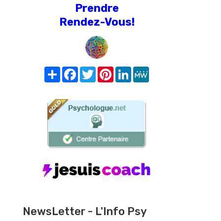
Prendre
Rendez-Vous!
Share
Facebook
Twitter
Pinterest
LinkedIn
MeWe
NewsLetter - L'Info Psy