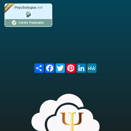
Share
Facebook
Twitter
Pinterest
LinkedIn
MeWe