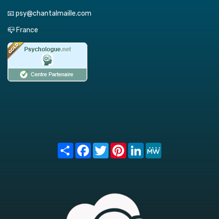
📧 psy@chantalmaille.com
📪 France
Share
Facebook
Twitter
Pinterest
LinkedIn
MeWe