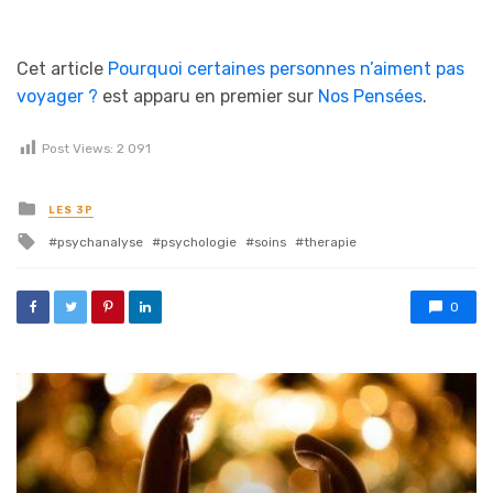
Cet article
Pourquoi certaines personnes n’aiment pas
voyager ?
est apparu en premier sur
Nos Pensées
.
Post Views:
2 091
Posted in
LES 3P
Tagged with
psychanalyse
psychologie
soins
therapie
0