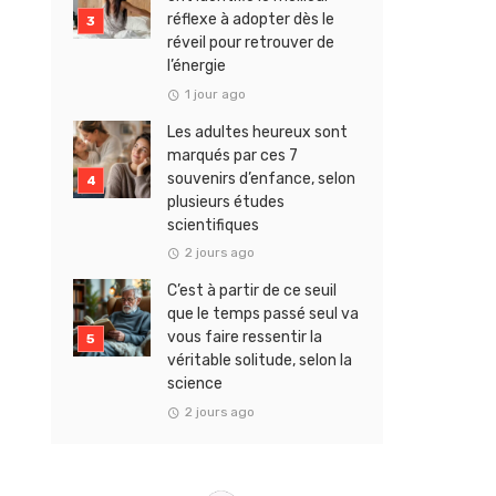
réflexe à adopter dès le
réveil pour retrouver de
l’énergie
1 jour ago
Les adultes heureux sont
marqués par ces 7
souvenirs d’enfance, selon
plusieurs études
scientifiques
2 jours ago
C’est à partir de ce seuil
que le temps passé seul va
vous faire ressentir la
véritable solitude, selon la
science
2 jours ago