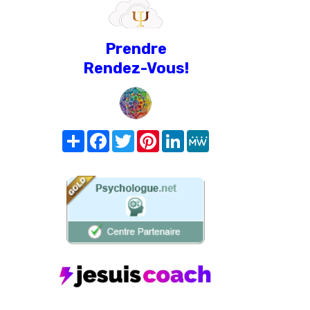
Prendre
Rendez-Vous!
Share
Facebook
Twitter
Pinterest
LinkedIn
MeWe