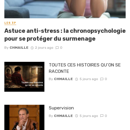
LES 3P
Astuce anti-stress : la chronopsychologie
pour se protéger du surmenage
By
CHMAILLE
2 jours ago
0
TOUTES CES HISTOIRES QU’ON SE
RACONTE
By
CHMAILLE
5 jours ago
0
Supervision
By
CHMAILLE
5 jours ago
0