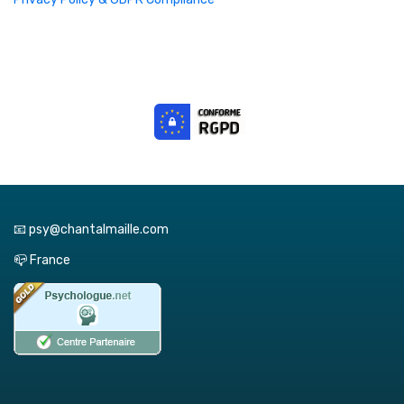
📧 psy@chantalmaille.com
📪 France