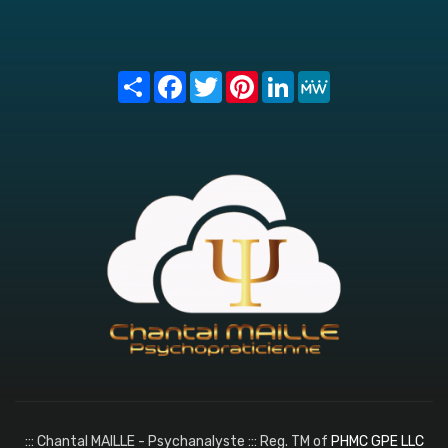
Share
Facebook
Twitter
Pinterest
LinkedIn
MeWe
::: Chantal MAILLE - Psychanalyste ::: Reg. TM of
PHMC GPE LLC