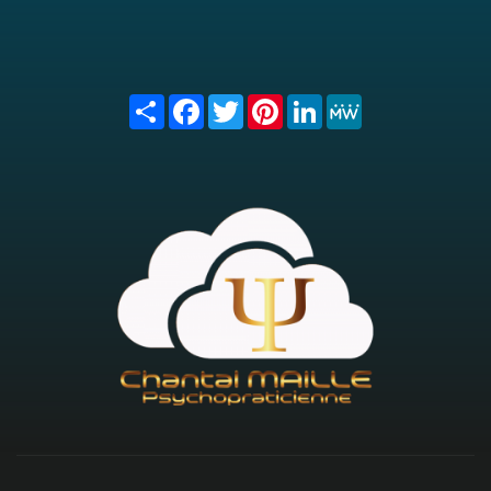
Share
Facebook
Twitter
Pinterest
LinkedIn
MeWe