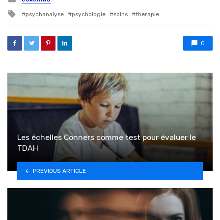
Tagged with
psychanalyse
psychologie
soins
therapie
0
Les échelles Conners comme test pour évaluer le
TDAH
PREVIOUS ARTICLE