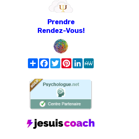
Prendre
Rendez-Vous!
Share
Facebook
Twitter
Pinterest
LinkedIn
MeWe