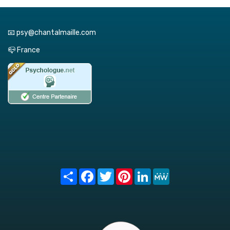
📧 psy@chantalmaille.com
📪 France
Share
Facebook
Twitter
Pinterest
LinkedIn
MeWe