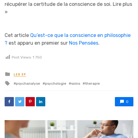
récupérer la certitude de la conscience de soi.
Lire plus
»
Cet article
Qu’est-ce que la conscience en philosophie
?
est apparu en premier sur
Nos Pensées
.
Post Views:
1 750
Posted in
LES 3P
Tagged with
psychanalyse
psychologie
soins
therapie
0