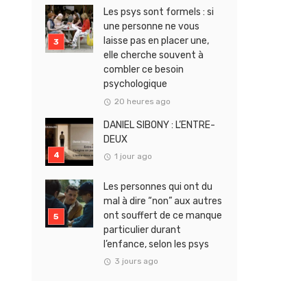
Les psys sont formels : si
une personne ne vous
laisse pas en placer une,
elle cherche souvent à
combler ce besoin
psychologique
20 heures ago
DANIEL SIBONY : L’ENTRE-
DEUX
1 jour ago
Les personnes qui ont du
mal à dire “non” aux autres
ont souffert de ce manque
particulier durant
l’enfance, selon les psys
3 jours ago