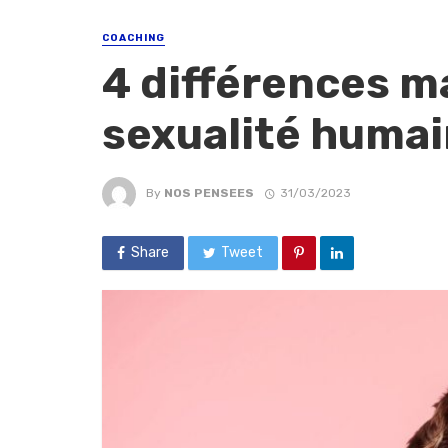
COACHING
4 différences m
sexualité humai
By
NOS PENSEES
31/03/2023
Share
Tweet