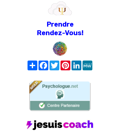
Prendre
Rendez-Vous!
Share
Facebook
Twitter
Pinterest
LinkedIn
MeWe