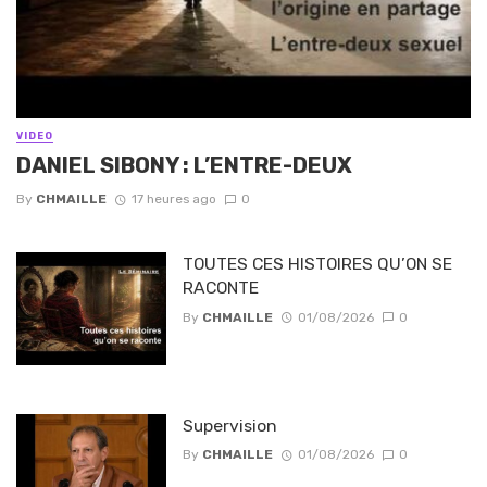
VIDEO
DANIEL SIBONY : L’ENTRE-DEUX
By
CHMAILLE
17 heures ago
0
TOUTES CES HISTOIRES QU’ON SE
RACONTE
By
CHMAILLE
01/08/2026
0
Supervision
By
CHMAILLE
01/08/2026
0