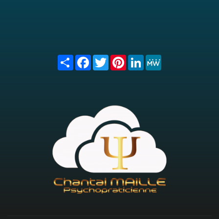
Share
Facebook
Twitter
Pinterest
LinkedIn
MeWe