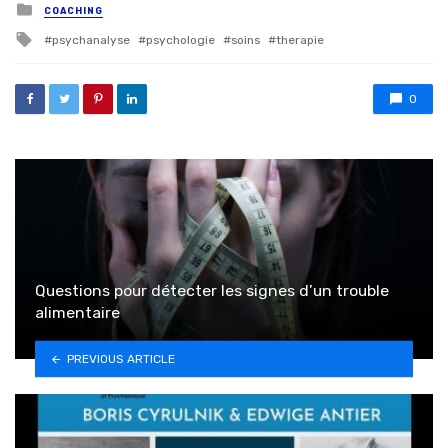
Posted in
COACHING
Tagged with
psychanalyse
psychologie
soins
therapie
0
Questions pour détecter les signes d’un trouble
alimentaire
PREVIOUS ARTICLE