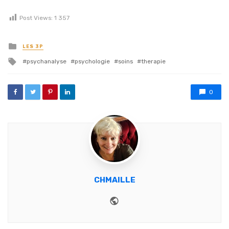
Post Views:
1 357
Posted in
LES 3P
Tagged with
psychanalyse
psychologie
soins
therapie
0
CHMAILLE
Website