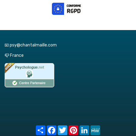
📧 psy@chantalmaille.com
📪 France
Share
Facebook
Twitter
Pinterest
LinkedIn
MeWe