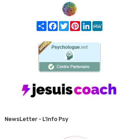
Share
Facebook
Twitter
Pinterest
LinkedIn
MeWe
NewsLetter - L'Info Psy