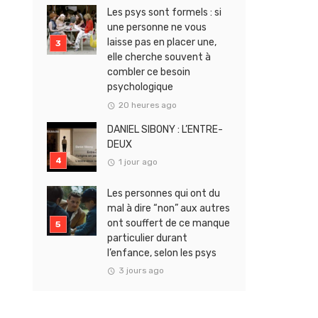
Les psys sont formels : si
une personne ne vous
laisse pas en placer une,
elle cherche souvent à
combler ce besoin
psychologique
20 heures ago
DANIEL SIBONY : L’ENTRE-
DEUX
1 jour ago
Les personnes qui ont du
mal à dire “non” aux autres
ont souffert de ce manque
particulier durant
l’enfance, selon les psys
3 jours ago