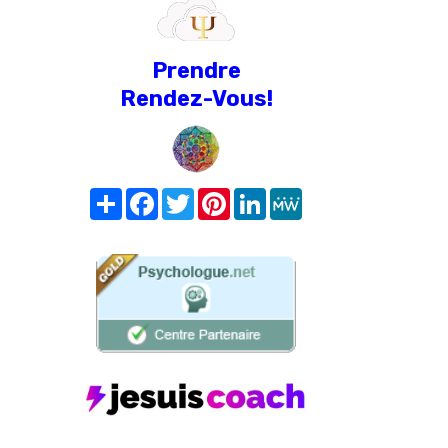
Prendre
Rendez-Vous!
Share
Facebook
Twitter
Pinterest
LinkedIn
MeWe