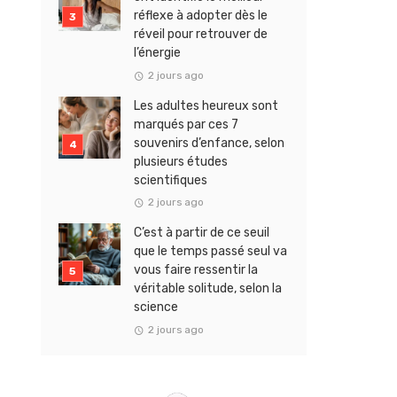
réflexe à adopter dès le
réveil pour retrouver de
l’énergie
2 jours ago
Les adultes heureux sont
marqués par ces 7
souvenirs d’enfance, selon
plusieurs études
scientifiques
2 jours ago
C’est à partir de ce seuil
que le temps passé seul va
vous faire ressentir la
véritable solitude, selon la
science
2 jours ago