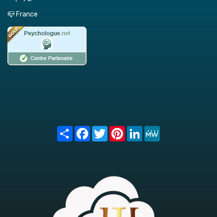
📪 France
Share
Facebook
Twitter
Pinterest
LinkedIn
MeWe