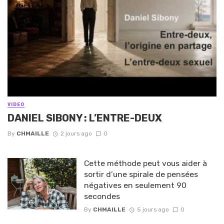
VIDEO
DANIEL SIBONY : L’ENTRE-DEUX
By
CHMAILLE
2 jours ago
0
Cette méthode peut vous aider à
sortir d’une spirale de pensées
négatives en seulement 90
secondes
By
CHMAILLE
5 jours ago
0