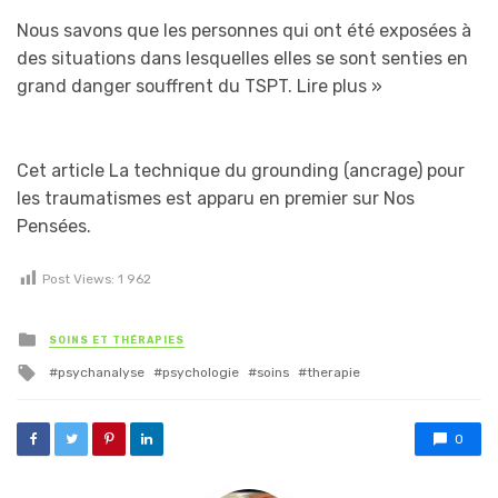
Nous savons que les personnes qui ont été exposées à
des situations dans lesquelles elles se sont senties en
grand danger souffrent du TSPT.
Lire plus »
Cet article La technique du grounding (ancrage) pour
les traumatismes est apparu en premier sur Nos
Pensées.
Post Views:
1 962
Posted in
SOINS ET THÉRAPIES
Tagged with
psychanalyse
psychologie
soins
therapie
0