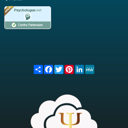
Share
Facebook
Twitter
Pinterest
LinkedIn
MeWe