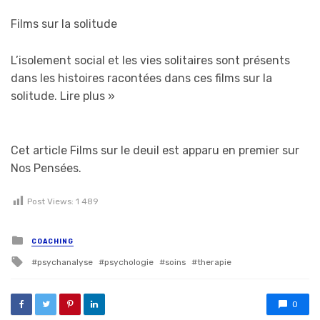
Films sur la solitude
L’isolement social et les vies solitaires sont présents
dans les histoires racontées dans ces films sur la
solitude.
Lire plus »
Cet article Films sur le deuil est apparu en premier sur
Nos Pensées.
Post Views:
1 489
Posted in
COACHING
Tagged with
psychanalyse
psychologie
soins
therapie
0