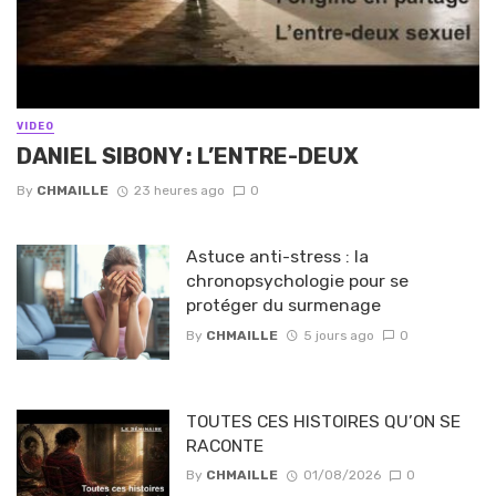
VIDEO
DANIEL SIBONY : L’ENTRE-DEUX
By
CHMAILLE
23 heures ago
0
Astuce anti-stress : la
chronopsychologie pour se
protéger du surmenage
By
CHMAILLE
5 jours ago
0
TOUTES CES HISTOIRES QU’ON SE
RACONTE
By
CHMAILLE
01/08/2026
0