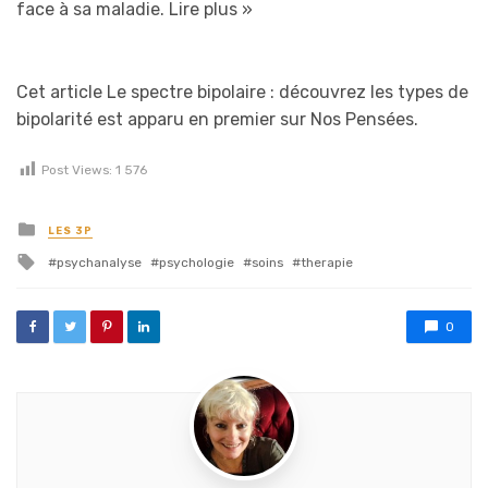
face à sa maladie.
Lire plus »
Cet article Le spectre bipolaire : découvrez les types de
bipolarité est apparu en premier sur Nos Pensées.
Post Views:
1 576
Posted in
LES 3P
Tagged with
psychanalyse
psychologie
soins
therapie
0