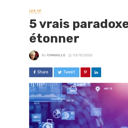
LES 3P
5 vrais paradoxe
étonner
By
CHMAILLE
03/12/2022
Share
Tweet