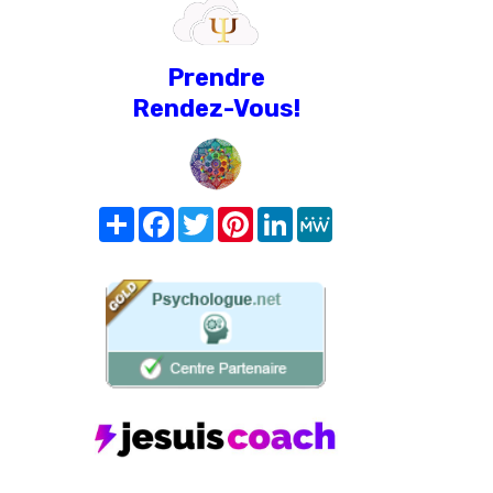
Prendre
Rendez-Vous!
Share
Facebook
Twitter
Pinterest
LinkedIn
MeWe