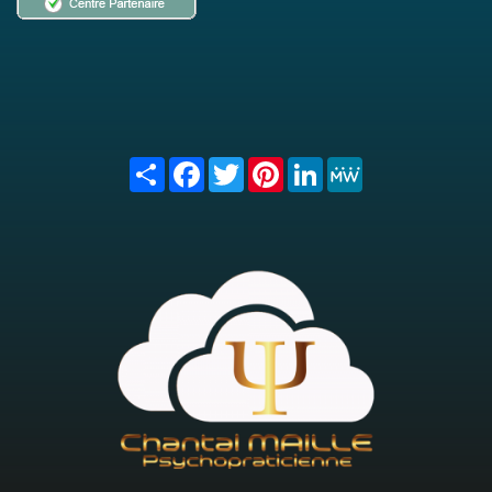
Share
Facebook
Twitter
Pinterest
LinkedIn
MeWe