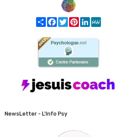
Share
Facebook
Twitter
Pinterest
LinkedIn
MeWe
NewsLetter - L'Info Psy