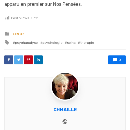
apparu en premier sur Nos Pensées.
Post Views:
1 791
Posted in
LES 3P
Tagged with
psychanalyse
psychologie
soins
therapie
0
CHMAILLE
Website