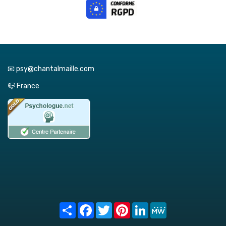
📧 psy@chantalmaille.com
📪 France
Share
Facebook
Twitter
Pinterest
LinkedIn
MeWe