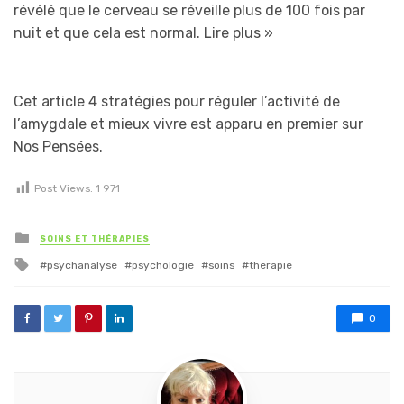
révélé que le cerveau se réveille plus de 100 fois par
nuit et que cela est normal.
Lire plus »
Cet article 4 stratégies pour réguler l’activité de
l’amygdale et mieux vivre est apparu en premier sur
Nos Pensées.
Post Views:
1 971
Posted in
SOINS ET THÉRAPIES
Tagged with
psychanalyse
psychologie
soins
therapie
0