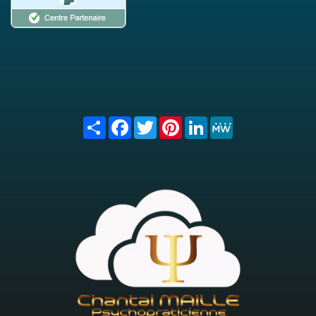
Share
Facebook
Twitter
Pinterest
LinkedIn
MeWe